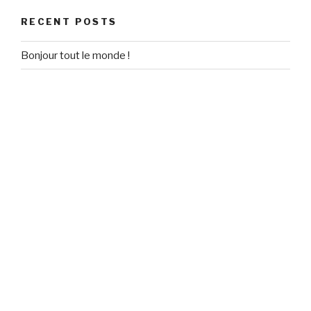
RECENT POSTS
Bonjour tout le monde !
RECENT COMMENTS
Un commentateur WordPress
on
Bonjour tout le monde !
ARCHIVES
March 2018
CATEGORIES